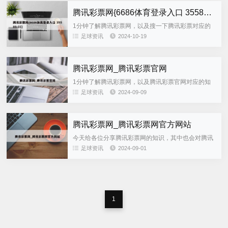
腾讯彩票网{6686体育登录入口 35589.CC}
1分钟了解腾讯彩票网，以及搜一下腾讯彩票对应的
知识点，希望对各位有所帮助，不要忘了收藏本站
足球资讯
2024-10-19
喔。 本文目录一览： 1、腾讯分分彩人工计划在线
2、...
腾讯彩票网_腾讯彩票官网
1分钟了解腾讯彩票网，以及腾讯彩票官网对应的知
识点，希望对各位有所帮助，不要忘了收藏本站喔。
足球资讯
2024-09-09
本文目录一览： 1、腾讯分分彩计划全天人工计划
2、...
腾讯彩票网_腾讯彩票网官方网站
今天给各位分享腾讯彩票网的知识，其中也会对腾讯
彩票网官方网站进行解释，如果能碰巧解决你现在面
足球资讯
2024-09-01
临的问题，别忘了关注本站，现在开始吧！本文目录
一览： 1、悔恨!我的...
1