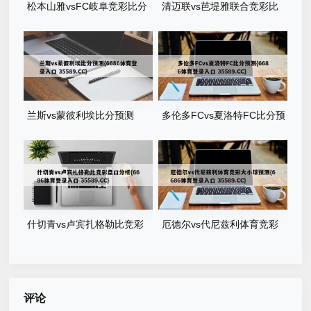
松本山雅vsFC岐阜竞彩比分
清迈联vs芭堤雅联合竞彩比
预测{6686体育登录入口
分预测{6686体育登录入口
35589.CC}
35589.CC}
兰斯vs蒙彼利埃比分预测
多伦多FCvs夏洛特FC比分预
{6686体育登录入口
测{6686体育登录入口
35589.CC}
35589.CC}
什切青vs卢宾扎格勒比竞彩
厄德尔vs代尼兹利体育竞彩
盘口分析{6686体育登录入口
大小球预测{6686体育登录入
35589.CC}
口 35589.CC}
评论