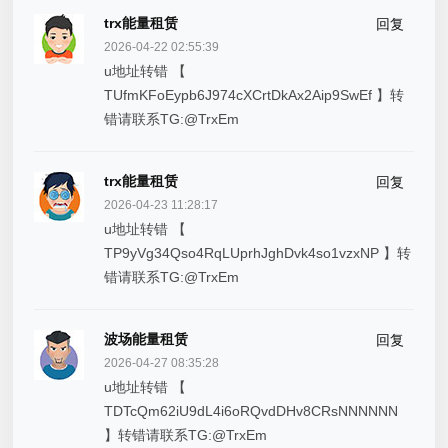
trx能量租赁
回复
2026-04-22 02:55:39
u地址转错 【
TUfmKFoEypb6J974cXCrtDkAx2Aip9SwEf 】转
错请联系TG:@TrxEm
trx能量租赁
回复
2026-04-23 11:28:17
u地址转错 【
TP9yVg34Qso4RqLUprhJghDvk4so1vzxNP 】转
错请联系TG:@TrxEm
波场能量租赁
回复
2026-04-27 08:35:28
u地址转错 【
TDTcQm62iU9dL4i6oRQvdDHv8CRsNNNNNN
】转错请联系TG:@TrxEm