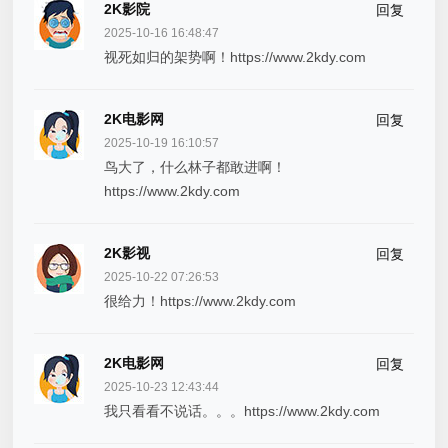
2K影院
回复
2025-10-16 16:48:47
视死如归的架势啊！https://www.2kdy.com
2K电影网
回复
2025-10-19 16:10:57
鸟大了，什么林子都敢进啊！
https://www.2kdy.com
2K影视
回复
2025-10-22 07:26:53
很给力！https://www.2kdy.com
2K电影网
回复
2025-10-23 12:43:44
我只看看不说话。。。https://www.2kdy.com