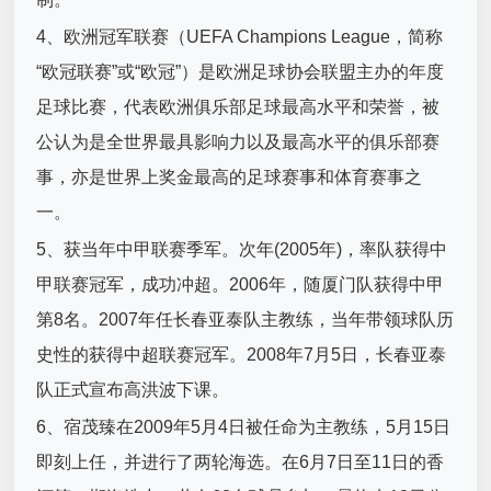
4、欧洲冠军联赛（UEFA Champions League，简称
“欧冠联赛”或“欧冠”）是欧洲足球协会联盟主办的年度
足球比赛，代表欧洲俱乐部足球最高水平和荣誉，被
公认为是全世界最具影响力以及最高水平的俱乐部赛
事，亦是世界上奖金最高的足球赛事和体育赛事之
一。
5、获当年中甲联赛季军。次年(2005年)，率队获得中
甲联赛冠军，成功冲超。2006年，随厦门队获得中甲
第8名。2007年任长春亚泰队主教练，当年带领球队历
史性的获得中超联赛冠军。2008年7月5日，长春亚泰
队正式宣布高洪波下课。
6、宿茂臻在2009年5月4日被任命为主教练，5月15日
即刻上任，并进行了两轮海选。在6月7日至11日的香