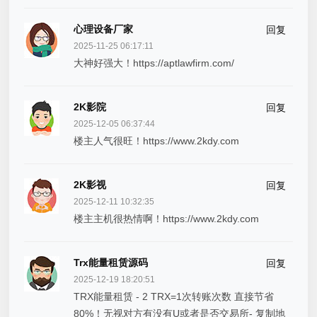
心理设备厂家
回复
2025-11-25 06:17:11
大神好强大！https://aptlawfirm.com/
2K影院
回复
2025-12-05 06:37:44
楼主人气很旺！https://www.2kdy.com
2K影视
回复
2025-12-11 10:32:35
楼主主机很热情啊！https://www.2kdy.com
Trx能量租赁源码
回复
2025-12-19 18:20:51
TRX能量租赁 - 2 TRX=1次转账次数 直接节省
80%！无视对方有没有U或者是否交易所- 复制地