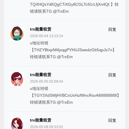
TQXHQsYdKQgCTiXGy8CGLTc91rLfjXn4Qt 】转
错请联系TG:@TrxEm
trx能量租赁
回复
2026-05-04 13:23:14
u地址转错
【THZYBtxpNf4jxqgPYHUJ3wedzGb5qpJs7n】
转错请联系TG:@TrxEm
trx能量租赁
回复
2026-05-05 02:09:44
u地址转错
【TGY3XdSWjHVBCxUxHufWncRsvA88888888】
转错请联系TG:@TrxEm
trx能量租赁
回复
2026-05-08 09:33:02