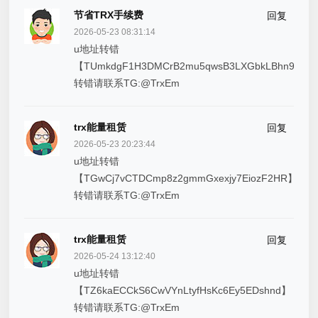
节省TRX手续费
回复
2026-05-23 08:31:14
u地址转错
【TUmkdgF1H3DMCrB2mu5qwsB3LXGbkLBhn9】
转错请联系TG:@TrxEm
trx能量租赁
回复
2026-05-23 20:23:44
u地址转错
【TGwCj7vCTDCmp8z2gmmGxexjy7EiozF2HR】
转错请联系TG:@TrxEm
trx能量租赁
回复
2026-05-24 13:12:40
u地址转错
【TZ6kaECCkS6CwVYnLtyfHsKc6Ey5EDshnd】
转错请联系TG:@TrxEm