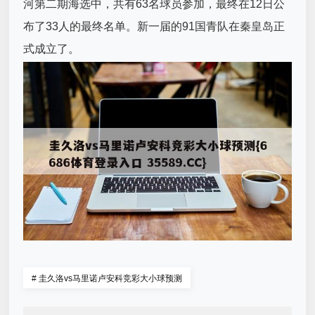
河第二期海选中，共有63名球员参加，最终在12日公
布了33人的最终名单。新一届的91国青队在秦皇岛正
式成立了。
#
圭久洛vs马里诺卢安科竞彩大小球预测