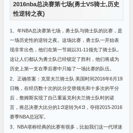
2016nba总决赛第七场(勇士VS骑士,历史
性逆转之夜)
1、年NBA总决赛第七场，勇士队与骑士队的比赛，是
一场历史性的逆转之夜。这场比赛，勇士队一开始表
现非常出色，他们在第一节就以31-11领先了骑士队。
这让人们都认为勇士队已经锁定了胜利，他们将成为
历史上第一支在季后赛中只输了一场比赛的队伍。
2、正确答案：克里夫兰骑士队 美国时间2016年6月19
日晚，在经历数十次的比分交替领先和十多次的平分
后，詹姆斯实现了自己重返克利夫兰骑士队时的诺
言，将总决赛大比分的1∶3逆转为4∶3，夺得2015-2016
赛季NBA总冠军。
3、NBA堪称经典的比赛有很多，比如我们这一代球迷