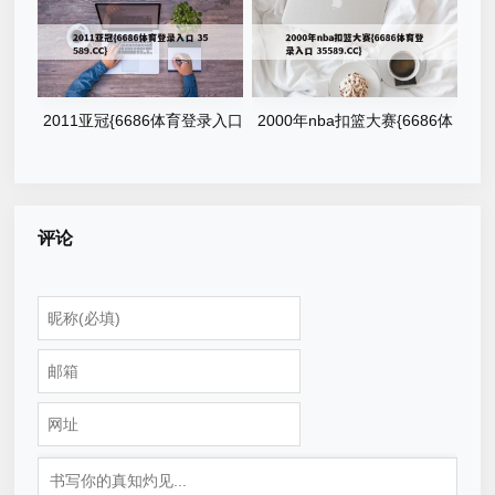
2011亚冠{6686体育登录入口
2000年nba扣篮大赛{6686体
35589.CC}
育登录入口 35589.CC}
评论