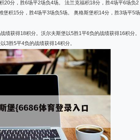
积20分，胜6场平2场负4场。 法兰克福积18分，胜4场平6场负2
赖堡积15分，胜4场平3场负5场。 奥格斯堡积14分，胜3场平5场
战绩获得18积分。沃尔夫斯堡以5胜1平6负的战绩获得16积分。
以3胜5平4负的战绩获得14积分。