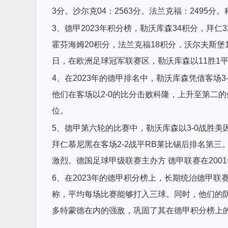
3分。沙尔克04：2563分。法兰克福：2495分。
3、德甲2023年积分榜，勒沃库森34积分，拜仁
霍芬海姆20积分，法兰克福18积分，沃尔夫斯堡1
日，在欧洲足球冠军联赛区，勒沃库森以11胜1平
4、在2023年的德甲排名中，勒沃库森凭借客场
他们在客场以2-0的比分击败科隆，上升至第二的
位。
5、德甲第六轮的比赛中，勒沃库森以3-0战胜美
拜仁慕尼黑在客场2-2战平RB莱比锡后排名第
激烈。德国足球甲级联赛主办方 德甲联赛在200
6、在2023年的德甲积分榜上，长期统治德甲
称，平均每场比赛能够打入三球。同时，他们的
多特蒙德在内的强敌，巩固了其在德甲积分榜上