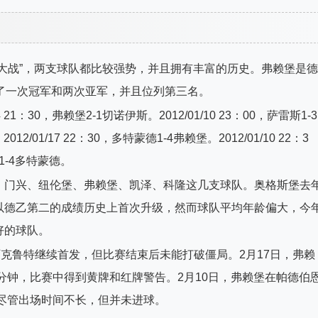
大战”，两支球队都比较强势，并且拥有丰富的历史。弗赖堡是德
了一次冠军和两次亚军，并且位列第三名。
14 21：30，弗赖堡2-1切诺伊斯。2012/01/10 23：00，萨雷斯1-3
012/01/17 22：30，多特蒙德1-4弗赖堡。2012/01/10 22：3
堡1-4多特蒙德。
、门兴、纽伦堡、弗赖堡、凯泽、科隆这几支球队。奥格斯堡去
以德乙第二的成绩历史上首次升级，然而球队平均年龄偏大，今
好的球队。
阿克鲁特继续首发，但比赛结束后未能打破僵局。2月17日，弗赖
7分钟，比赛中得到黄牌和红牌警告。2月10日，弗赖堡在帕德伯
，尽管出场时间不长，但并未进球。