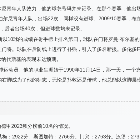
在伯尔尼青年人队效力，他的球衣号码并未记录。在那个赛季，他出
伯尔尼青年人队，出场22次，同样没有进球。2009/10赛季，布
，后者出场40次，但进球数均未记录。
斯以10球的成绩在射手榜上排名第四，球队在门将罗曼·布尔基的
佳门将。球队在后防线上进行了补强，引入了多名新援。多伦多F
尔纳代斯基的表现未达预期。
运动员。他的职业生涯始于1990年11月14日，那一天，一个
的右脚成为了他的标志，无论是扑救还是传球，他总能以这脚展
为德甲2023积分榜前10名的情况。
梅：2922分。斯图加特：2766分。门兴：2763分。汉堡：273