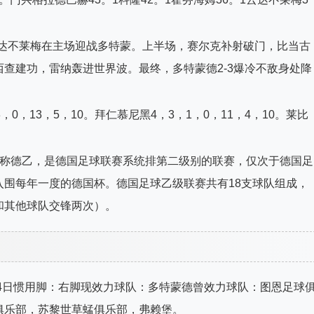
赛，云达不莱梅在主场迎战多特蒙。上半场，赛尔克补射破门，比当古
查建功，雷纳轰进世界波。最终，多特蒙德2-3爆冷不敌身处降
，13，5，10。拜仁慕尼黑4，3，1，0，11，4，10。莱比
简称德乙，是德国足球联赛系统排第二级别的联赛，仅次于德国足
围每年一度的德国杯。德国足球乙级联赛共有18支球队组成，
和其他球队交锋两次）。
月14日惯用脚：右脚现效力球队：多特蒙德曾效力球队：图恩足球
俱乐部，苏黎世草蜢俱乐部，弗赖堡。