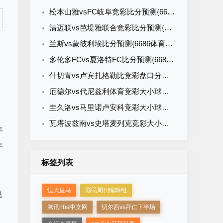
松本山雅vsFC岐阜竞彩比分预测{6686体育登录入口 35589.CC}
清迈联vs芭堤雅联合竞彩比分预测{6686体育登录入口 35589.CC}
兰斯vs蒙彼利埃比分预测{6686体育登录入口 35589.CC}
多伦多FCvs夏洛特FC比分预测{6686体育登录入口 35589.CC}
什切青vs卢宾扎格勒比竞彩盘口分析{6686体育登录入口 35589.CC}
厄德尔vs代尼兹利体育竞彩大小球预测{6686体育登录入口 35589.CC}
圭久洛vs马里诺卢安科竞彩大小球预测{6686体育登录入口 35589.CC}
瓦塔波兹南vs史塔麦列克竞彩大小球预测{6686体育登录入口 35589.CC}
年
年
标签列表
恒大皇马
彩民周刊编辑组
恩
腾讯nba中文网
切尔西vs拜仁下半场