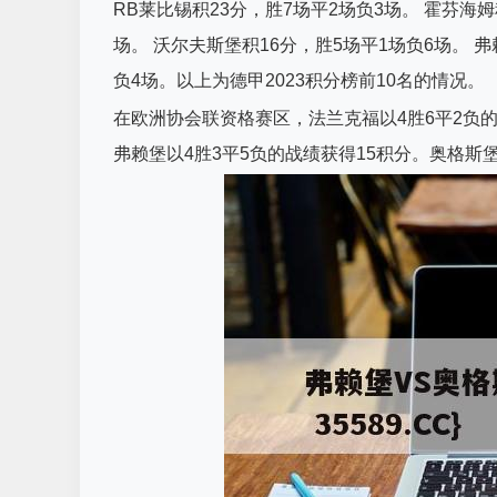
RB莱比锡积23分，胜7场平2场负3场。 霍芬海姆
场。 沃尔夫斯堡积16分，胜5场平1场负6场。 弗
负4场。以上为德甲2023积分榜前10名的情况。
在欧洲协会联资格赛区，法兰克福以4胜6平2负的
弗赖堡以4胜3平5负的战绩获得15积分。奥格斯堡