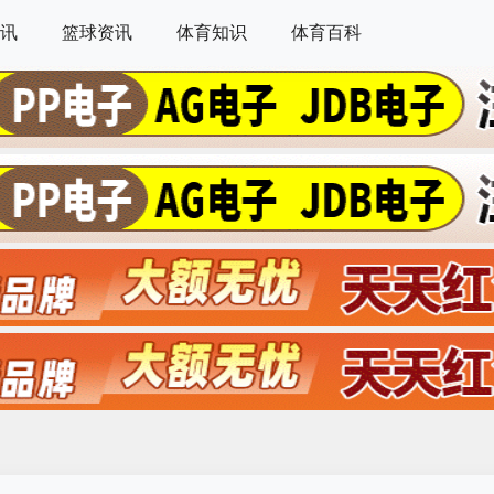
讯
篮球资讯
体育知识
体育百科