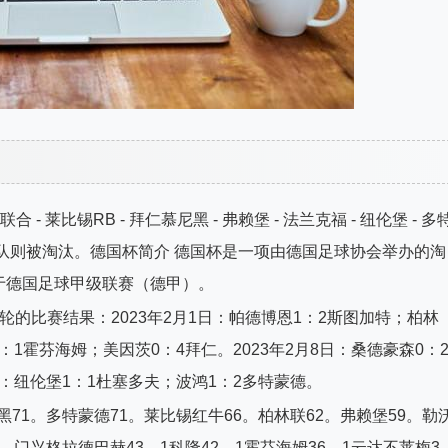
联合 - 莱比锡RB - 拜仁慕尼黑 - 弗赖堡 - 法兰克福 - 纽伦堡 - 多
队则被淘汰。德国杯简介 德国杯是一项由德国足球协会举办的淘
于德国足球甲级联赛（德甲）。
的比赛结果：2023年2月1日：帕德博恩1：2斯图加特；柏林
3：1霍芬海姆；美因茨0：4拜仁。2023年2月8日：桑德豪森0：
日：纽伦堡1：1杜塞多夫；波鸿1：2多特蒙德。
尼黑71。多特蒙德71。莱比锡红牛66。柏林联62。弗赖堡59。勒
。门兴格拉德巴赫43。1科隆42。1霍芬海姆36。1云达不莱梅3