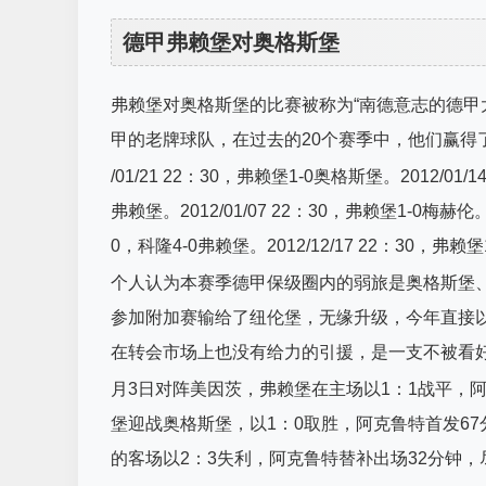
德甲弗赖堡对奥格斯堡
弗赖堡对奥格斯堡的比赛被称为“南德意志的德甲
甲的老牌球队，在过去的20个赛季中，他们赢得
/01/21 22：30，弗赖堡1-0奥格斯堡。2012/01/
弗赖堡。2012/01/07 22：30，弗赖堡1-0梅赫伦。2
0，科隆4-0弗赖堡。2012/12/17 22：30，弗赖
个人认为本赛季德甲保级圈内的弱旅是奥格斯堡
参加附加赛输给了纽伦堡，无缘升级，今年直接
在转会市场上也没有给力的引援，是一支不被看
月3日对阵美因茨，弗赖堡在主场以1：1战平，
堡迎战奥格斯堡，以1：0取胜，阿克鲁特首发6
的客场以2：3失利，阿克鲁特替补出场32分钟