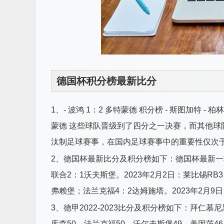
德国杯积分榜最新比分
1、- 波鸿 1：2 多特蒙德 积分榜 - 斯图加特 - 柏林
蒙德 这些球队晋级到了四分之一决赛，而其他球
汰制足球赛事，在国内足球赛事中的重要性仅次
2、德国杯最新比分及积分榜如下：德国杯最新一轮
联合2：1沃夫斯堡。2023年2月2日：莱比锡RB
弗赖堡；法兰克福4：2达姆施塔。2023年2月9
3、德甲2022-2023比分及积分榜如下：拜仁慕
库森50。法兰克福50。沃尔夫斯堡49。美因茨46