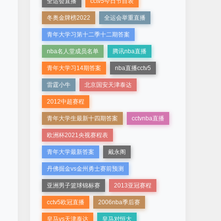
全运会直播
cctv5今日节目表
冬奥金牌榜2022
全运会举重直播
青年大学习第十二季十二期答案
nba名人堂成员名单
腾讯nba直播
青年大学习14期答案
nba直播cctv5
雷霆小牛
北京国安天津泰达
2012中超赛程
青年大学生最新十四期答案
cctvnba直播
欧洲杯2021央视赛程表
青年大学最新答案
戴永阁
丹佛掘金vs金州勇士赛前预测
亚洲男子篮球锦标赛
2013亚冠赛程
cctv5欧冠直播
2006nba季后赛
皇马vs天津泰达
皇马对恒大