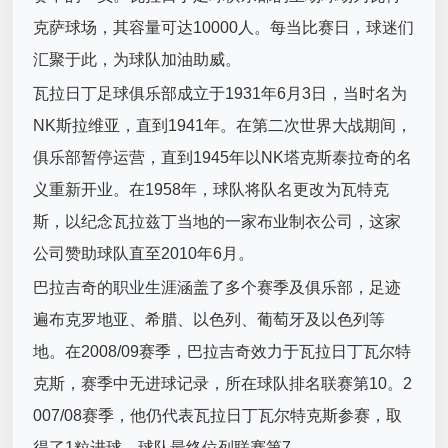
克萨球场，其容量可达10000人。每当比赛日，球迷们
汇聚于此，为球队加油助威。
瓦拉日丁足球俱乐部成立于1931年6月3日，当时名为
NK斯拉维亚，直到1941年。在第二次世界大战期间，
俱乐部暂停运营，直到1945年以NK塔克斯泰拉奇的名
义重新开业。在1958年，球队将队名更改为瓦特克
斯，以纪念瓦拉兹丁当地的一家布业制衣公司，这家
公司赞助球队直至2010年6月。
巴拉吉奇的职业生涯涵盖了多个赛季及俱乐部，足迹
遍布克罗地亚、希腊、以色列、葡萄牙及以色列等
地。在2008/09赛季，巴拉吉奇效力于瓦拉日丁瓦尔特
克斯，赛季中无进球记录，所在球队排名联赛第10。2
007/08赛季，他仍代表瓦拉日丁瓦尔特克斯参赛，取
得了1粒进球，球队最终位列联赛第7。