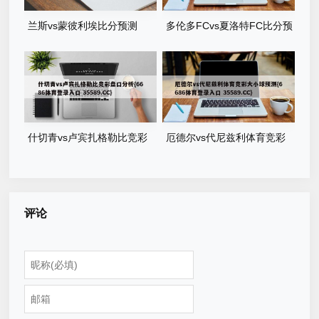
兰斯vs蒙彼利埃比分预测
多伦多FCvs夏洛特FC比分预
{6686体育登录入口
测{6686体育登录入口
35589.CC}
35589.CC}
什切青vs卢宾扎格勒比竞彩
厄德尔vs代尼兹利体育竞彩
盘口分析{6686体育登录入口
大小球预测{6686体育登录入
35589.CC}
口 35589.CC}
评论