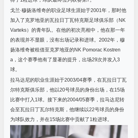
戈兰·穆扬洛维奇的职业足球生涯始于2001年，那时他
加入了克罗地亚的瓦拉日丁瓦特克斯足球俱乐部（NK
Varteks）的青年队。在他的初次亮相中，他在那一年
的表现并不显眼，没有出场记录和进球。2002年，穆
扬洛维奇被租借至克罗地亚的NK Pomorac Kostren
a，这个赛季他有了显著的提升，出场29次并攻入3
球。
拉马达尼的职业生涯始于2003/04赛季，在瓦拉日丁瓦
尔特克斯俱乐部，他以20号球员的身份出场，在15场
比赛中打入1球。接下来的2004/05赛季，拉马达尼转
会至瓦拉日丁瓦尔特克斯，他继续以22号球员的身份
为球队效力，并在15场比赛中贡献了1粒进球。