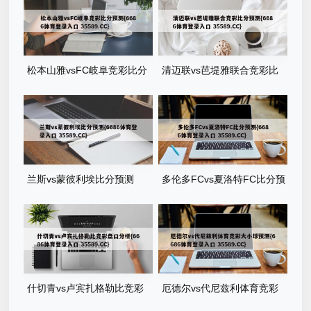
35589.CC}
口 35589.CC}
松本山雅vsFC岐阜竞彩比分
清迈联vs芭堤雅联合竞彩比
预测{6686体育登录入口
分预测{6686体育登录入口
35589.CC}
35589.CC}
兰斯vs蒙彼利埃比分预测
多伦多FCvs夏洛特FC比分预
{6686体育登录入口
测{6686体育登录入口
35589.CC}
35589.CC}
什切青vs卢宾扎格勒比竞彩
厄德尔vs代尼兹利体育竞彩
盘口分析{6686体育登录入口
大小球预测{6686体育登录入