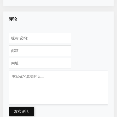
35589.CC}
口 35589.CC}
评论
发布评论