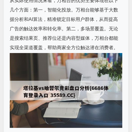
从实际使用情况来看，万相台的优势主要体现在以下
几个方面：第一，智能化投放。万相台能够基于大数
据分析和AI算法，精准锁定目标用户群体，从而提高
广告的触达效率和转化率。第二，多场景覆盖。无论
是搜索结果页、推荐位还是内容型媒体，万相台都能
实现全渠道覆盖，帮助商家全方位触达潜在消费者。