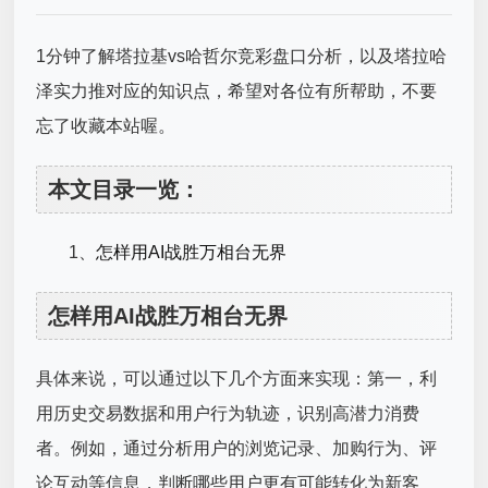
1分钟了解塔拉基vs哈哲尔竞彩盘口分析，以及塔拉哈
泽实力推对应的知识点，希望对各位有所帮助，不要
忘了收藏本站喔。
本文目录一览：
1、
怎样用AI战胜万相台无界
怎样用AI战胜万相台无界
具体来说，可以通过以下几个方面来实现：第一，利
用历史交易数据和用户行为轨迹，识别高潜力消费
者。例如，通过分析用户的浏览记录、加购行为、评
论互动等信息，判断哪些用户更有可能转化为新客